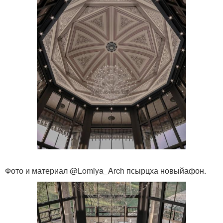
Фото и материал @Lomiya_Arch псырцха новыйафон.