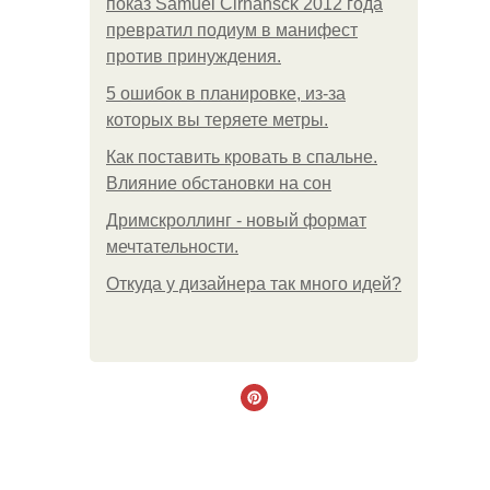
показ Samuel Cirnansck 2012 года
превратил подиум в манифест
против принуждения.
5 ошибок в планировке, из-за
которых вы теряете метры.
Как поставить кровать в спальне.
Влияние обстановки на сон
Дримскроллинг - новый формат
мечтательности.
Откуда у дизайнера так много идей?