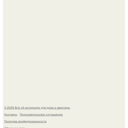
Невеста без права выбора: как показ Samuel Cirnansck
2012 года превратил подиум в манифест против
принуждения.
Эко - панно "Песочный Берег":
© 2026 Всё об интерьере для дома и квартиры
Контакты
Пользовательское соглашение
Политика конфидециальности
Обратная связь