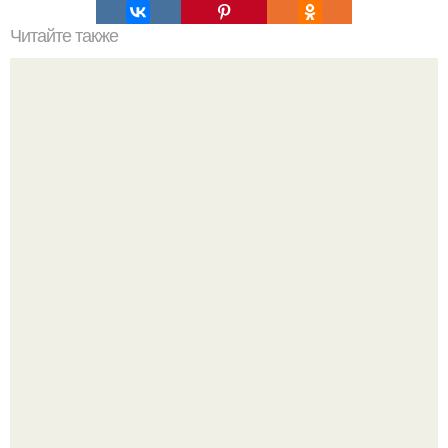
Читайте также
Мебель в стиле лофт для гостиной.
Уютная светлая квартира в лучах солнца.