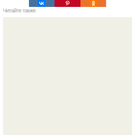
Читайте также
Васту по цветам. Секреты васту: цветовая гамма для
комнат.
Маленькая, но практичная квартира у моря 48 кв.