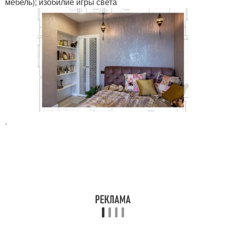
мебель); изобилие игры света
.