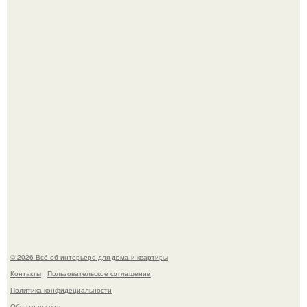
5 ошибок в планировке, из-за которых вы теряете метры.
69-Летний житель Италии создал фальшивый античный
амфитеатр и долгое время успешно выдавал его за
настоящее историческое наследие.
© 2026 Всё об интерьере для дома и квартиры
Контакты
Пользовательское соглашение
Политика конфидециальности
Обратная связь