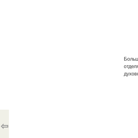
Больш
отдел
духов
⇦