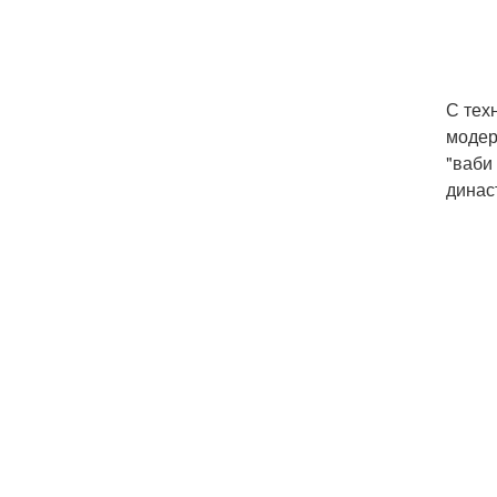
С тех
модер
"ваби
динас