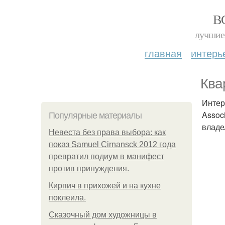
В
лучшие 
главная
интерь
Ква
Интер
Assoc
Популярные материалы
владе
Невеста без права выбора: как
показ Samuel Cirnansck 2012 года
превратил подиум в манифест
против принуждения.
Кирпич в прихожей и на кухне
поклеила.
Сказочный дом художницы в