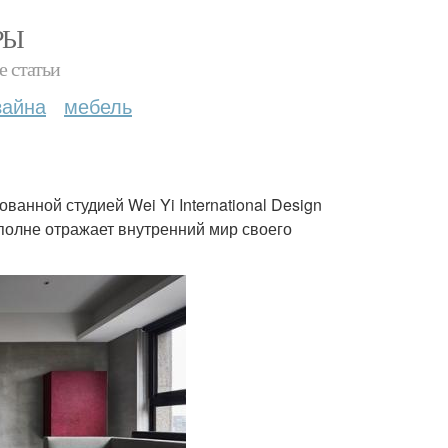
РЫ
е статьи
зайна
мебель
анной студией Wei Yi International Design
вполне отражает внутренний мир своего