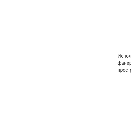
Испол
фанер
прост