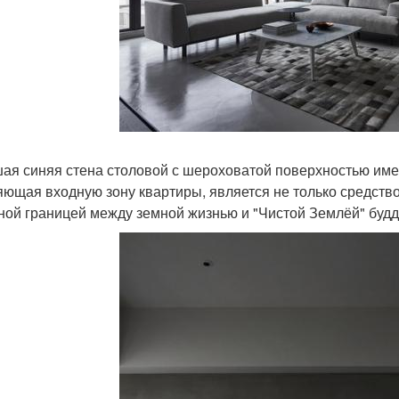
ая синяя стена столовой с шероховатой поверхностью имее
яющая входную зону квартиры, является не только средство
ной границей между земной жизнью и "Чистой Землёй" будд