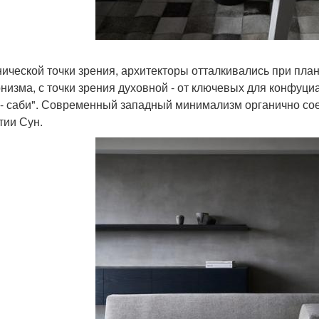
нической точки зрения, архитекторы отталкивались при пла
низма, с точки зрения духовной - от ключевых для конфуциа
 - саби". Современный западный минимализм органично сое
тии Сун.