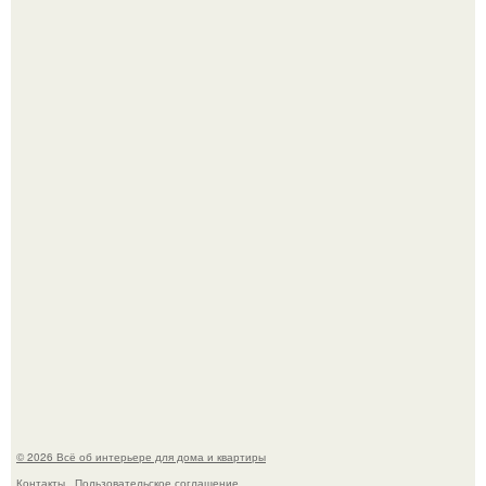
Кёнигсберг. Интерьер дома студенческого братства
"Германия".
Опишите интерьер кухни в 2-3 словах.
© 2026 Всё об интерьере для дома и квартиры
Контакты
Пользовательское соглашение