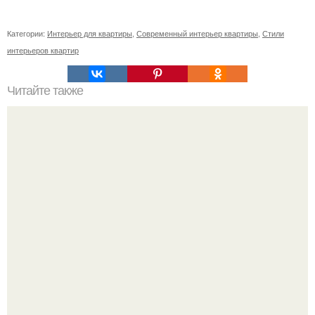
Категории:
Интерьер для квартиры
,
Современный интерьер квартиры
,
Стили
интерьеров квартир
Читайте также
Сколько сохнут обои на флизелиновой основе после
поклейки. Когда высохнет клей?