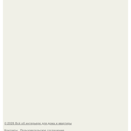
69-Летний житель Италии создал фальшивый античный
амфитеатр и долгое время успешно выдавал его за
настоящее историческое наследие.
Эко - панно "Песочный Берег":
© 2026 Всё об интерьере для дома и квартиры
Контакты
Пользовательское соглашение