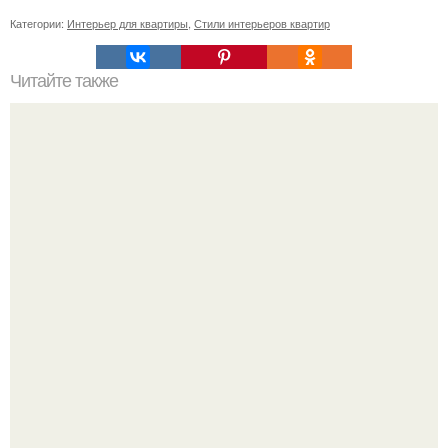
Категории:
Интерьер для квартиры
,
Стили интерьеров квартир
Читайте также
Все, что можно вырезать лобзиком: от фруктов до мяса