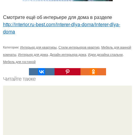
Смотрите ещё об интерьере для дома в разделе
http://interior.ru-best.com/interer-dlya-doma/interer-dlya-
doma
Категории:
Интерьер для квартиры
,
Стили интерьеров квартир
,
Мебель для ванной
комнаты
,
Интерьер для дома
,
Дизайн интерьера дома
,
Идеи дизайна спальни
,
Мебель для гостиной
Читайте также
Тауп цвет. Модный приглушенный цвет - тауп (таупе.