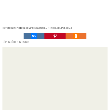
Категории:
Интерьер для квартиры
,
Интерьер для дома
Читайте также
Резьба по дереву в стиле барокко. Резьба по дереву:
стилистические направления и характерные узоры.