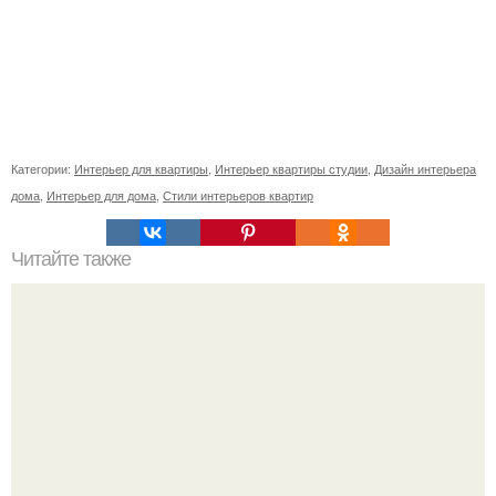
Категории:
Интерьер для квартиры
,
Интерьер квартиры студии
,
Дизайн интерьера
дома
,
Интерьер для дома
,
Стили интерьеров квартир
Читайте также
Курная изба - русский дом в буквальном смысле слова.