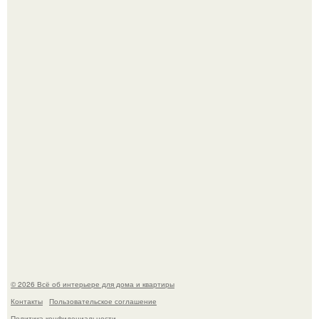
Откуда у дизайнера так много идей?
"Проиллюстрированные Люди": Томас майландер
превратил солнечные ожоги в арт - объект.
© 2026 Всё об интерьере для дома и квартиры
Контакты
Пользовательское соглашение
Политика конфидециальности