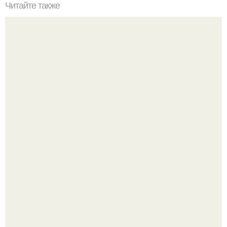
Читайте также
Как правильно обрезать герань, чтобы она пышно цвела.
В этом просторном пентхаусе с шестью спальнями
Александр Бирман живет со своей семьей.