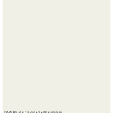
Сокровища из Hoff.
Эко - панно "Песочный Берег":
© 2026 Всё об интерьере для дома и квартиры