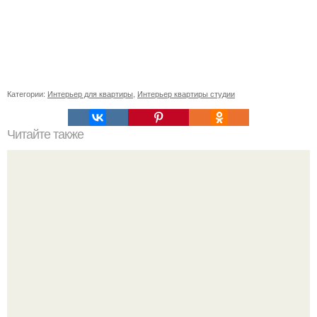
Категории:
Интерьер для квартиры
,
Интерьер квартиры студии
Читайте также
Мы не дизайнеры конечно, но хотели сделать уютненько,
на наш вкус всё вышло, интересно показать что вышло и
услышать объективную критику.