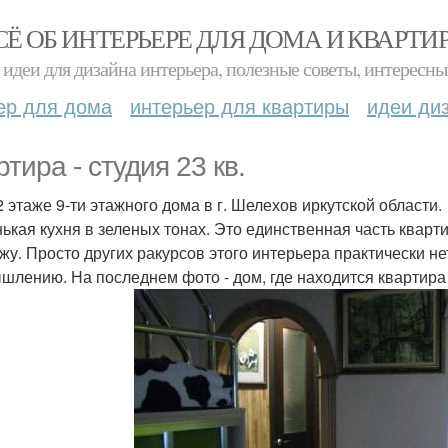
СЁ ОБ ИНТЕРЬЕРЕ ДЛЯ ДОМА И КВАРТИ
идеи для дизайна интерьера, полезные советы, интересны
ер для дома
интерьер для квартиры
идеи ди
тира - студия 23 кв.
2 этаже 9-ти этажного дома в г. Шелехов иркутской области.
ькая кухня в зеленых тонах. Это единственная часть кварти
жу. Просто других ракурсов этого интерьера практически не
шлению. На последнем фото - дом, где находится квартира