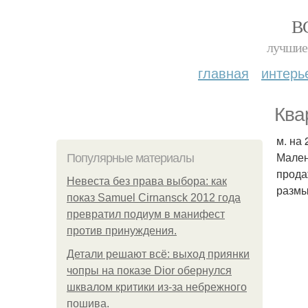
В
лучшие 
главная
интерь
Квар
м. на 
Мален
Популярные материалы
прода
Невеста без права выбора: как
размы
показ Samuel Cirnansck 2012 года
превратил подиум в манифест
против принуждения.
Детали решают всё: выход приянки
чопры на показе Dior обернулся
шквалом критики из-за небрежного
пошива.