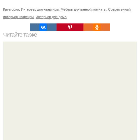
Категории:
Интерьер для квартиры
,
Мебель для ванной комнаты
,
Современный
интерьер квартиры
,
Интерьер для дома
Читайте также
Значение картина с волками. В том случае, если вы
любите вышивать, то наверняка задумывались о том,
что означает та или иная вышитая вами картина.