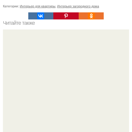
Категории:
Интерьер для квартиры
,
Интерьер загородного дома
Читайте также
Зеркало по фен шуй в офисе. Фен-шуй в офисе:
организация пространства