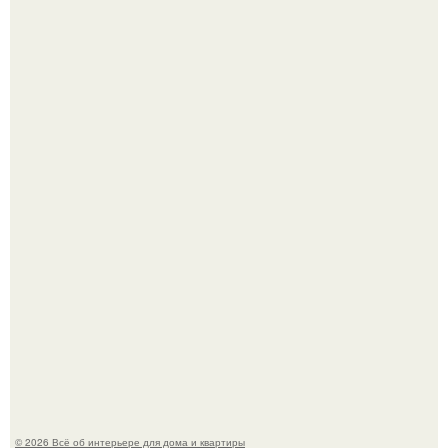
Откуда у дизайнера так много идей?
"Проиллюстрированные Люди": Томас майландер
превратил солнечные ожоги в арт - объект.
© 2026 Всё об интерьере для дома и квартиры