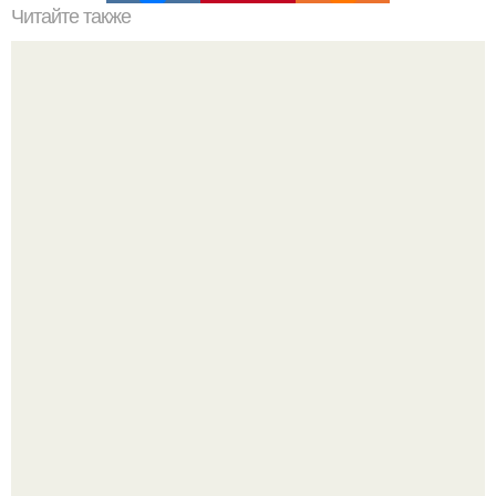
Читайте также
Ваза из бутылки. Приступаем к уроку
Визуализация квартиры в ЖК "Булычев".