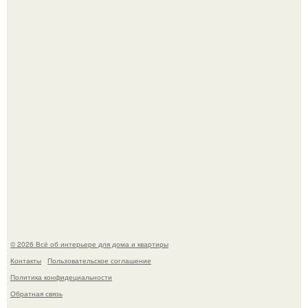
Литературная Москва. Дома - музеи писателей.
Кёнигсберг. Интерьер дома студенческого братства
"Германия".
© 2026 Всё об интерьере для дома и квартиры
Контакты
Пользовательское соглашение
Политика конфидециальности
Обратная связь