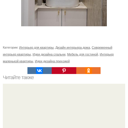
Категории:
Интерьер для квартиры
,
Дизайн интерьера дома
,
Современный
интерьер квартиры
,
Идеи дизайна спальни
,
Мебель для гостиной
,
Интерьер
маленькой квартиры
,
Идеи дизайна прихожей
Читайте также