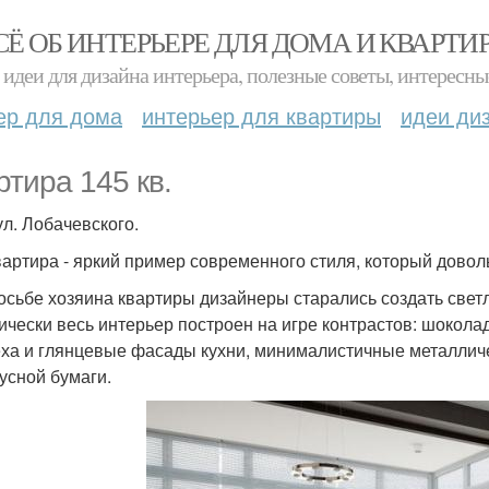
СЁ ОБ ИНТЕРЬЕРЕ ДЛЯ ДОМА И КВАРТИ
идеи для дизайна интерьера, полезные советы, интересны
ер для дома
интерьер для квартиры
идеи ди
ртира 145 кв.
ул. Лобачевского.
вартира - яркий пример современного стиля, который довол
осьбе хозяина квартиры дизайнеры старались создать свет
ически весь интерьер построен на игре контрастов: шокола
еха и глянцевые фасады кухни, минималистичные металличе
усной бумаги.