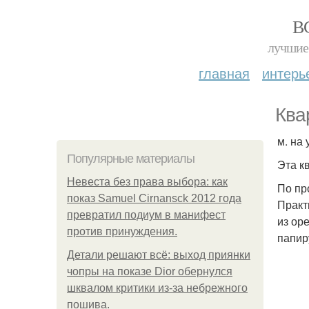
В
лучшие 
главная
интерь
Ква
м. на 
Популярные материалы
Эта к
Невеста без права выбора: как
По пр
показ Samuel Cirnansck 2012 года
Практ
превратил подиум в манифест
из ор
против принуждения.
папир
Детали решают всё: выход приянки
чопры на показе Dior обернулся
шквалом критики из-за небрежного
пошива.