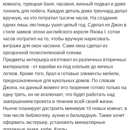
комната, турецкая баня, часовня, винный подвал и даже
тоннель для побега. Каждую деталь дома тренчард делал
вручную, на что потратил тысячи часов. На создание
одних лишь лестницы ушел целый год. Сделал их Джон в
стиле замков эпохи английского короля Якова I. сотни
часов потратил на то, чтобы вручную нарисовать
витражи для окон часовни. Сами окна сделал из
прозрачной полиэтиленовой пленки.
Предметы интерьера изготовил из различных вторичных
материалов - от коробки из-под хлопьев до яичных
лотков. Кроме того, брал и готовые элементы мебели,
предназначенные для кукольных домов. По словам
Джона, на данный момент его творение готово только на
одну треть, oн не исключает, что будет работать над
завершением проекта в течение всей своей жизни.
Нынче планирует достроить минимум 10 новых комнат, в
том числе библиотеку, кухню и бильярдную. Также хочет
оформить экстерьер, установить миниатюрные
дорожные знаки, кафе. Куклы.