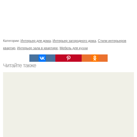
Категории:
Интерьер для дома
,
Интерьер загородного дома
,
Стили интерьеров
квартир
,
Интерьер зала в квартире
,
Мебель для кухни
Читайте также
Ваза из бутылки. Приступаем к уроку