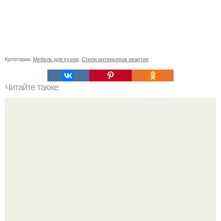
Категории:
Мебель для кухни
,
Стили интерьеров квартир
Читайте также
Значение картина с волками. В том случае, если вы
любите вышивать, то наверняка задумывались о том,
что означает та или иная вышитая вами картина.