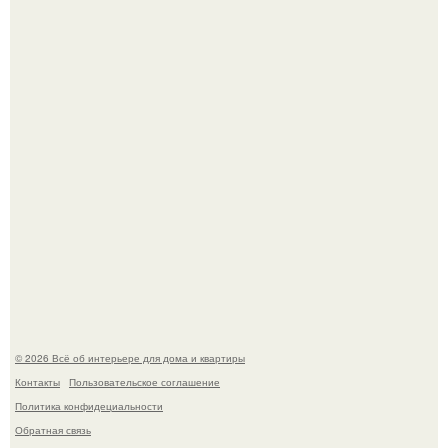
и наткнулись на фотографию белого дворца.
Стало интересно поучаствовать в этом флешмобе -
Artvsartist, хоть он не совсем про рукоделие, а больше
про живопись, рисунок.
© 2026 Всё об интерьере для дома и квартиры
Контакты
Пользовательское соглашение
Политика конфидециальности
Обратная связь