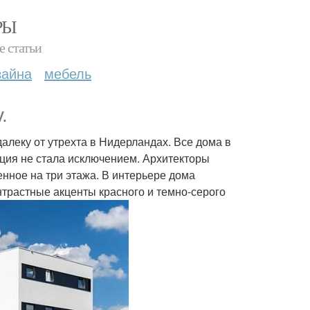
РЫ
е статьи
зайна
мебель
.
леку от утрехта в Нидерландах. Все дома в
ция не стала исключением. Архитекторы
нное на три этажа. В интерьере дома
нтрастные акценты красного и темно-серого