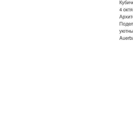
Кубич
4 окт
Архит
Подел
уютны
Auerb