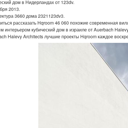
еский дом в Нидерландах от 123dv.
ября 2013.
ектура 3660 дома 2321123dv3.
иться рассказать Hqroom 46 060 похожие современная вил
м интерьером кубический дом в израиле от Auerbach Halevy 
ach Halevy Architects лучшие проекты Hqroom каждое воскр