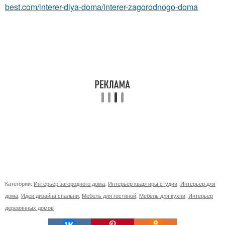
best.com/interer-dlya-doma/interer-zagorodnogo-doma
Категории:
Интерьер загородного дома
,
Интерьер квартиры студии
,
Интерьер для
дома
,
Идеи дизайна спальни
,
Мебель для гостиной
,
Мебель для кухни
,
Интерьер
деревянных домов