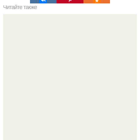
Читайте также
Интерьер апартаментов в Санкт-петербурге от G -
Design Studio.
В июле 1959 года в Москве, в парке "Сокольники",