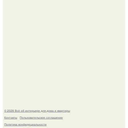
Откуда у дизайнера так много идей?
Дримскроллинг - новый формат мечтательности.
© 2026 Всё об интерьере для дома и квартиры
Контакты
Пользовательское соглашение
Политика конфидециальности