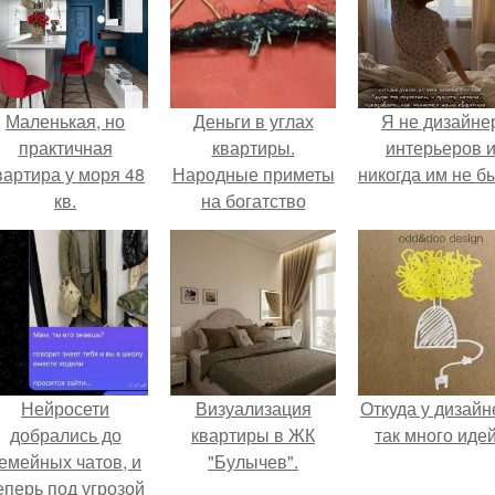
Маленькая, но
Деньги в углах
Я не дизайне
практичная
квартиры.
интерьеров 
вартира у моря 48
Народные приметы
никогда им не б
кв.
на богатство
Нейросети
Визуализация
Откуда у дизайн
добрались до
квартиры в ЖК
так много иде
емейных чатов, и
"Булычев".
еперь под угрозой