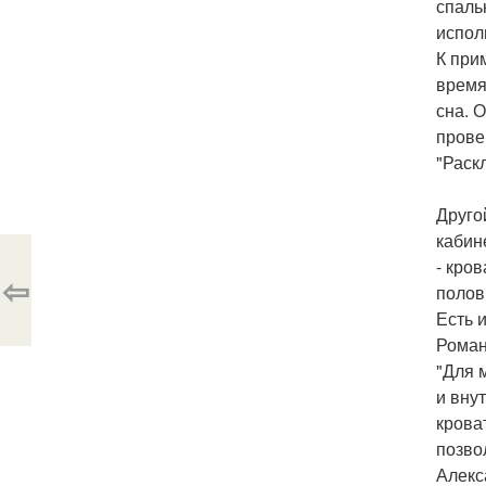
спаль
испол
К при
время
сна. 
прове
"Раск
Друго
кабин
- кро
⇦
полов
Есть 
Роман
"Для 
и вну
крова
позво
Алекс