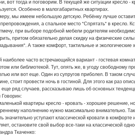
ни, вот тогда и поговорим. В текущей же ситуации кресло -
ьзуется. Особенно в малогабаритных квартирах.
меру, мы имеем небольшую детскую. Ребёнку лучше оставит
препровождения, а спальное место "Спрятать" в кресло. Кст
Отмечу, при выборе подобной мебели родителям необходим
рить, притом обязательно делая скидку на физические силы 
ладывания". А также комфорт, тактильные и экологические х
й наиболее часто встречающийся вариант - гостевая комнат
етом или библиотекой. Тут, опять же, в угоду свободному 
ватью или вот еще. Один из супругов приболел. В таком слу
ине, стоит провести ночь в гостиной. Для этого как раз опи
и еще ряд случаев, рассказываю лишь об основных тенденц
 Говорин:
маленькой квартиры кресло - кровать - хорошее решение, 
треннему наполнению нужно максимально внимательно. Такж
ть значительно уступают классической кровати в комфорте и
ляет, остановите свой выбор все-таки на классической одн
андра Ткаченко: