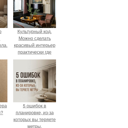
р
Культурный код.
и
Можно сделать
ыла.
красивый интерьер
практически где
угодно.
ера
5 ошибок в
й?
планировке, из-за
которых вы теряете
метры.