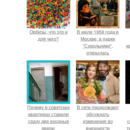
Орбизы, что это и
В июле 1959 года в
для чего?
Москве, в парке
"Сокольники",
к
открылась
американская
национальная
выставка.
Почему в советских
В сети продолжают
квартирах ставили
обсуждать
сразу две входные
изменения во
с
двери.
внешности
т