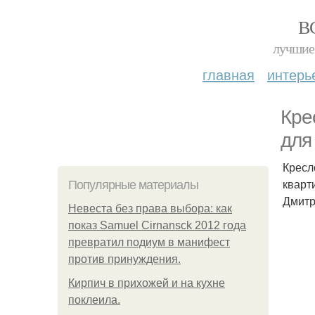
В
лучшие 
главная
интерь
Кре
для
Кресл
кварт
Популярные материалы
Дмитр
Невеста без права выбора: как
показ Samuel Cirnansck 2012 года
превратил подиум в манифест
против принуждения.
Кирпич в прихожей и на кухне
поклеила.