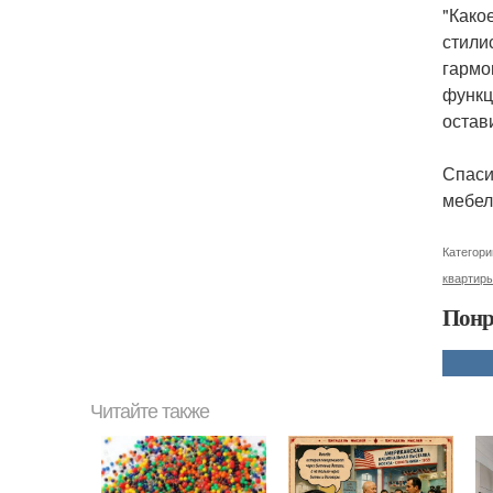
"Како
стили
гармо
функц
остав
Спаси
мебел
Категори
квартир
Понр
Читайте также