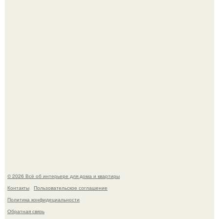
69-Летний житель Италии создал фальшивый античный
амфитеатр и долгое время успешно выдавал его за
настоящее историческое наследие.
Сокровища из Hoff.
© 2026 Всё об интерьере для дома и квартиры
Контакты
Пользовательское соглашение
Политика конфидециальности
Обратная связь