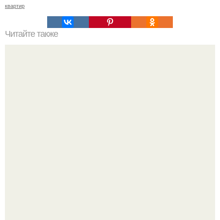
квартир
Читайте также
Дизайн и планировка ванной на 5 кв.
Почему в советских квартирах ставили сразу две