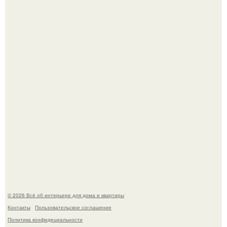
Стильная квартира в светлых приятных тонах.
Преображение в ванной на ул. генерала Григорова, д.
36!
© 2026 Всё об интерьере для дома и квартиры
Контакты
Пользовательское соглашение
Политика конфидециальности