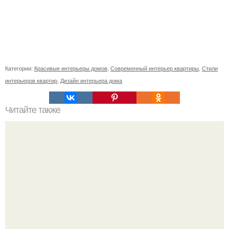
Категории:
Красивые интерьеры домов
,
Современный интерьер квартиры
,
Стили
интерьеров квартир
,
Дизайн интерьера дома
Читайте также
В доме не держатся деньги, что делать. Приметы, чтобы
деньги водились