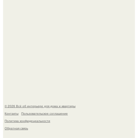
Стильная квартира в светлых приятных тонах.
Преображение в ванной на ул. генерала Григорова, д.
36!
© 2026 Всё об интерьере для дома и квартиры
Контакты
Пользовательское соглашение
Политика конфидециальности
Обратная связь