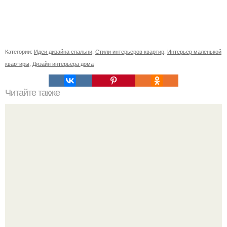
Категории:
Идеи дизайна спальни
,
Стили интерьеров квартир
,
Интерьер маленькой
квартиры
,
Дизайн интерьера дома
Читайте также
Interior: минималистичная квартира для семьи, живущей
за рубежом.