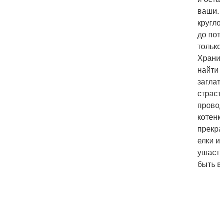
ваши.
кругл
до по
тольк
Храни
найти 
загла
страс
прово
котен
прекр
елки 
ушаст
быть 