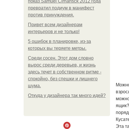
показ Samuel Cirnansck 2012 года
превратил подиум в манифест
против принуждения.
Привет всем дизайнерам
интерьеров и не только!
5 ошибок в планировке, из-за
которых вы теряете метры.
Среди сосен. Этот дом словно
вырос среди деревьев, и жизнь
здесь течет в собственном ритме -
спокойно, без спешки и лишнего
Можно
шума.
взрос
Откуда у дизайнера так много идей?
можно
ящик?
поряд
Кусат
Эта та