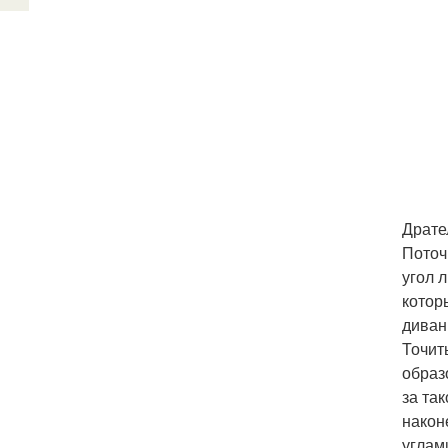
Драте
Поточ
угол 
котор
диван
Точит
образ
за та
након
углам