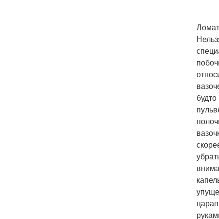
Ломат
Нельз
специа
побоч
относ
вазоче
будто
пульв
полоч
вазочк
скоре
убрат
внима
капел
упуще
царап
рукам