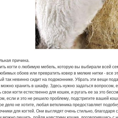
льная причина.
ить когти о любимую мебель, которую вы выбирали всей се
любимых обоев или превратить ковер в мелкие нитки - все эт
ый так невинно сидит на подоконнике. Убрать эти вещи под
 можно хранить в шкафу. Здесь нужно задаться вопросом, е
ь свои когти естественно для кошек, и ругать ее за это бес
ом, если и это не решило проблему, подстригите вашей кошк
кое дело не хотите, любая ветклиника предоставляет подобн
ечники для когтей. Они выглядят очень стильно, благодаря
и можно решить, пойдя навстречу кошке, договорившись с не