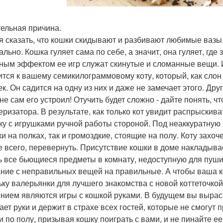
ельная причина.
я сказать, что кошки скидывают и разбивают любимые вазы,
льно. Кошка гуляет сама по себе, а значит, она гуляет, где з
ным эффектом ее игр служат скинутые и сломанные вещи. Ин
ится к вашему семикилограммовому коту, который, как слон 
к. Он садится на одну из них и даже не замечает этого. Друг
 не сам его устроил! Отучить будет сложно - дайте понять, 
еризатора. В результате, как только кот увидит распрыскива
ку с игрушками ручной работы стороной. Под неаккуратную 
и на полках, так и громоздкие, стоящие на полу. Коту захочет
е всего, перевернуть. Присутствие кошки в доме накладыв
ь все бьющиеся предметы в комнату, недоступную для пуши
ние с неправильных вещей на правильные. А чтобы ваша 
ьку валерьянки для лучшего знакомства с новой коттеточко
нием являются игры с кошкой руками. В будущем вы выраст
ает руки и держит в страхе всех гостей, которые не смогут
и по полу, призывая кошку поиграть с вами, и не пинайте е