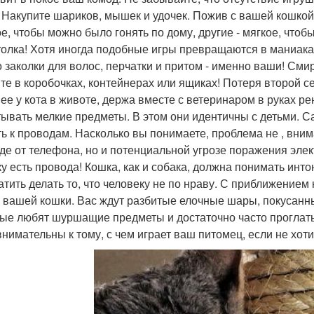
 Накупите шариков, мышек и удочек. Пожив с вашей кошкой
ое, чтобы можно было гонять по дому, другие - мягкое, чтоб
толка! Хотя иногда подобные игры превращаются в маниака
о заколки для волос, перчатки и притом - именно ваши! Сми
те в коробочках, контейнерах или ящиках! Потеря второй с
ее у кота в животе, держа вместе с ветеринаром в руках рен
тывать мелкие предметы. В этом они идентичны с детьми. 
ть к проводам. Насколько вы понимаете, проблема не , вни
де от телефона, но и потенциальной угрозе поражения элек
ку есть провода! Кошка, как и собака, должна понимать инто
атить делать то, что человеку не по нраву. С приближением
и вашей кошки. Вас ждут разбитые елочные шары, покусанны
ые любят шуршащие предметы и достаточно часто проглат
внимательны к тому, с чем играет ваш питомец, если не хот