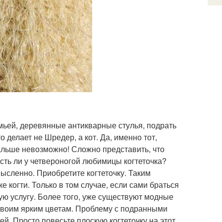
мьей, деревянные антикварные стулья, подрать
о делает не Шредер, а кот. Да, именно тот,
альше невозможно! Сложно представить, что
сть ли у четвероногой любимицы когтеточка?
смысленно. Приобретите когтеточку. Таким
е когти. Только в том случае, если сами браться
ую услугу. Более того, уже существуют модные
 своим ярким цветам. Проблему с подранными
й. Просто повесьте плоскую когтеточку на этот