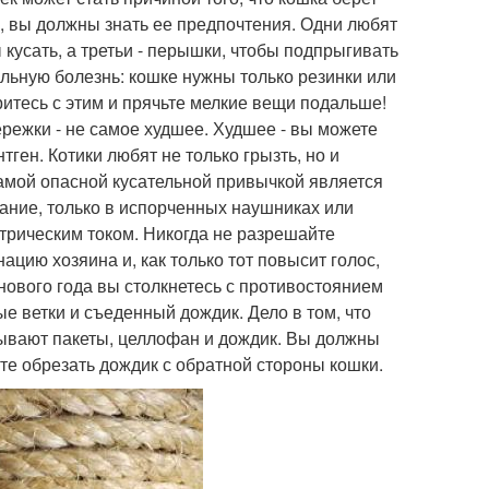
, вы должны знать ее предпочтения. Одни любят
ы кусать, а третьи - перышки, чтобы подпрыгивать
льную болезнь: кошке нужны только резинки или
ритесь с этим и прячьте мелкие вещи подальше!
ережки - не самое худшее. Худшее - вы можете
тген. Котики любят не только грызть, но и
Самой опасной кусательной привычкой является
мание, только в испорченных наушниках или
трическим током. Никогда не разрешайте
нацию хозяина и, как только тот повысит голос,
 нового года вы столкнетесь с противостоянием
е ветки и съеденный дождик. Дело в том, что
ывают пакеты, целлофан и дождик. Вы должны
ите обрезать дождик с обратной стороны кошки.