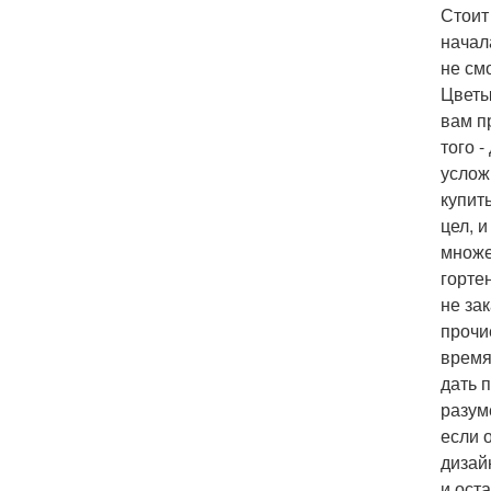
Стоит
начал
не см
Цветы
вам п
того 
услож
купит
цел, 
множе
горте
не за
прочи
время
дать п
разум
если 
дизай
и ост