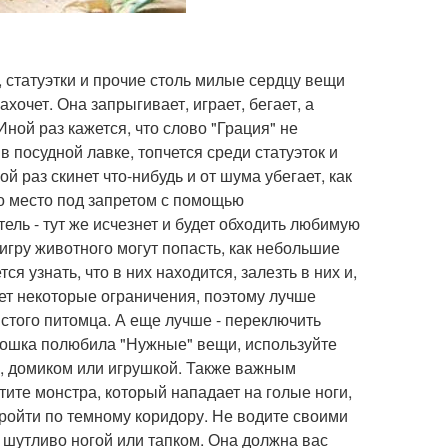
 статуэтки и прочие столь милые сердцу вещи
ахочет. Она запрыгивает, играет, бегает, а
ой раз кажется, что слово "Грация" не
в посудной лавке, топчется среди статуэток и
ой раз скинет что-нибудь и от шума убегает, как
что место под запретом с помощью
тель - тут же исчезнет и будет обходить любимую
игру животного могут попасть, как небольшие
ся узнать, что в них находится, залезть в них и,
ает некоторые ограничения, поэтому лучше
стого питомца. А еще лучше - переключить
кошка полюбила "Нужные" вещи, используйте
й, домиком или игрушкой. Также важным
ите монстра, который нападает на голые ноги,
 пройти по темному коридору. Не водите своими
е шутливо ногой или тапком. Она должна вас