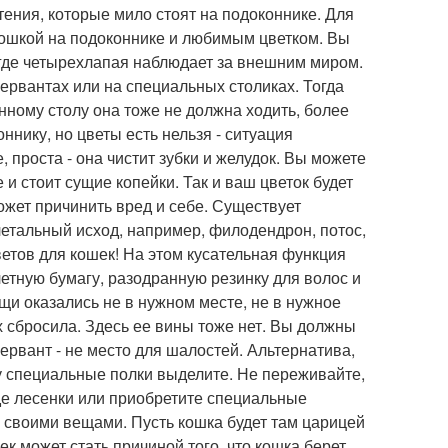
тения, которые мило стоят на подоконнике. Для
кошкой на подоконнике и любимым цветком. Вы
 где четырехлапая наблюдает за внешним миром.
ервантах или на специальных столиках. Тогда
енному столу она тоже не должна ходить, более
ннику, но цветы есть нельзя - ситуация
 проста - она чистит зубки и желудок. Вы можете
и стоит сущие копейки. Так и ваш цветок будет
ожет причинить вред и себе. Существует
летальный исход, например, филодендрон, потос,
ветов для кошек! На этом кусательная функция
етную бумагу, разодранную резинку для волос и
ещи оказались не в нужном месте, не в нужное
х сбросила. Здесь ее вины тоже нет. Вы должны
 сервант - не место для шалостей. Альтернатива,
цу специальные полки выделите. Не переживайте,
иде лесенки или приобретите специальные
, своими вещами. Пусть кошка будет там царицей
ек может стать причиной того, что кошка берет