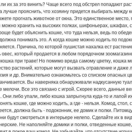
 ли их за это винить? Чаще всего под обстрел попадают рас
а лучше прояснить, что хозяину придется выбирать между 
ожете прогнать животное от окна. Это единственное место,
 можно хранить на высоких полках, шифоньерах, шкафах, с
роще будет объяснить кошке, что туда нельзя, ведь по обед
- должна понимать это. А когда кошке можно ходить по подоко
няется. Причина, по которой пушистая нахалка ест растение,
ь овес, который продается в любом порядочном зоомагазине 
и кошка при траве! Но помимо вреда самому цветку, кошка м
ство растений, которые могут вызвать отравление и даже 
нзия и др. Внимательно ознакомьтесь со списком опасных ц
канчивается. Вы наверняка обнаруживали надкусанную туал
е мелочи. Все это связано с игрой. Скорее всего, данные в
. Они либо упали, либо кошка запрыгнула куда-то и лапой и
онять кошке, где можно ходить, а где - нельзя. Комод, стол,
еется, должна быть - подоконник, ее домик и полки. Питом
они будут смотреться в интерьере нелепо. Сделайте их в в
нерские. Не наполняйте домики и полки, отведенные кошке
авит в покое ваш комод. Не забывайте, что отсутствие игруш