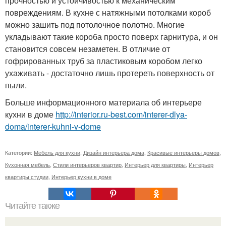
прочностью и устойчивостью к механическим
повреждениям. В кухне с натяжными потолками короб
можно зашить под потолочное полотно. Многие
укладывают такие короба просто поверх гарнитура, и он
становится совсем незаметен. В отличие от
гофрированных труб за пластиковым коробом легко
ухаживать - достаточно лишь протереть поверхность от
пыли.
Больше информационного материала об интерьере
кухни в доме
http://interior.ru-best.com/interer-dlya-
doma/interer-kuhni-v-dome
Категории:
Мебель для кухни
,
Дизайн интерьера дома
,
Красивые интерьеры домов
,
Кухонная мебель
,
Стили интерьеров квартир
,
Интерьер для квартиры
,
Интерьер
квартиры студии
,
Интерьер кухни в доме
Читайте также