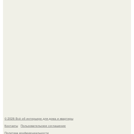
"Ух, Заморочился же Дизайнер", - подумала я, когда
зашла в кафе - бар "слезы березы".
Стало интересно поучаствовать в этом флешмобе -
Artvsartist, хоть он не совсем про рукоделие, а больше
про живопись, рисунок.
© 2026 Всё об интерьере для дома и квартиры
Контакты
Пользовательское соглашение
Политика конфидециальности