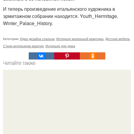
И теперь произведение итальянского художника в
эрмитажном собрании находится. Youth_Hermitage,
Winter_Palace_History.
Категории:
Идеи дизайна спальни
,
Интерьер маленькой квартиры
,
Детская мебель
,
Стили интерьеров квартир
,
Интерьер для дома
Читайте также
Ввел код - обманул домофон: