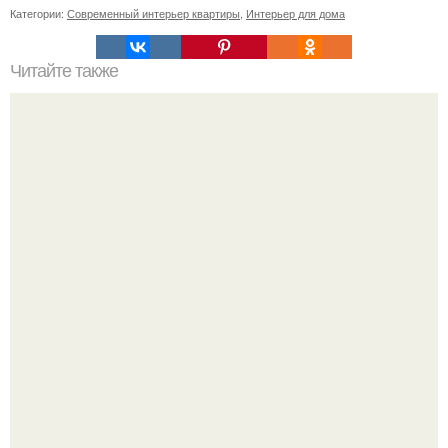
Категории:
Современный интерьер квартиры
,
Интерьер для дома
Читайте также
Плинтусная система отопления.