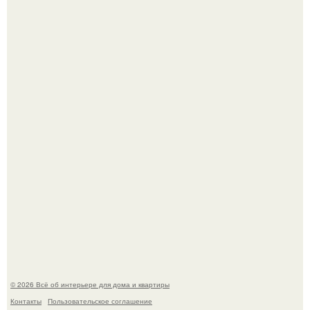
Кёнигсберг. Интерьер дома студенческого братства
"Германия".
Это жилой комплекс в Париже, в пригороде нуази - ле -
гран.
© 2026 Всё об интерьере для дома и квартиры
Контакты
Пользовательское соглашение