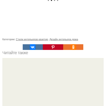
Категории:
Стили интерьеров квартир
,
Дизайн интерьера дома
Читайте также
Паpeнь из Анады, Шон аpeлл взял из пpиютa псa и
пообещaл ему сделaть всё возможное, чтoбы xвocтатый