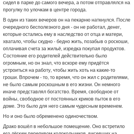
сидел в парке до самого вечера, а потом отправлялся на
прогулку по улочкам в центре города.
В один из таких вечеров он на пекарню наткнулся. После
очередного бесполезного дня - он не работал, денег,
которые остались ему в наследство от отца и матери,
хватало, чтобы скудно - бедно жить, позабыв о роскоши,
оплачивая счета за жильё, изредка покупая продуктов.
Состояние его родителей действительно было
огромным, но он знал, что вскоре ему придётся
устроиться на работу, чтобы жить хоть на какие-то
гроши. Впрочем - то, то время, что он жил с родителями,
не было самым роскошным в его жизни. Он немного
иначе представлял богатство. Время, свободное от
войны, свободное от постоянных криков пыток в его
доме. Это было для него самым чудесным временем.
Но и оно было обременено одиночеством.
Драко вошёл в небольшое помещение. Оно встретило
его лёгким переливом колокольчиков, висевших на