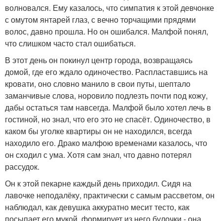
волновался. Ему казалось, что симпатия к этой девчонке
с омутом янтарей глаз, с вечно торчащими прядями
волос, давно прошла. Но он ошибался. Малфой понял,
что слишком часто стал ошибаться.
В этот день он покинул центр города, возвращаясь
домой, где его ждало одиночество. Распластавшись на
кровати, оно словно манило в свои путы, шептало
заманчивые слова, норовило подлезть почти под кожу,
дабы остаться там навсегда. Малфой было хотел лечь в
гостиной, но знал, что его это не спасёт. Одиночество, в
каком бы уголке квартиры он не находился, всегда
находило его. Драко малфою временами казалось, что
он сходил с ума. Хотя сам знал, что давно потерял
рассудок.
Он к этой пекарне каждый день приходил. Сидя на
лавочке неподалёку, практически с самым рассветом, он
наблюдал, как девушка аккуратно месит тесто, как
посыпает его мукой, формирует из него булочки - она