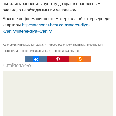
пытались заполнить пустоту до краёв правильным,
очевидно необходимым им человеком.
Больше информационного материала об интерьере для
квартиры
http://interior.ru-best.com/interer-dlya-
kvartiry/interer-dlya-kvartiry
Категории:
Интерьер для дома
,
Интерьер маленькой квартиры
,
Мебель для
гостиной
,
Интерьер для квартиры
,
Интерьер дома внутри
Читайте также
Полезные конфеты: топ - 5 рецептов.