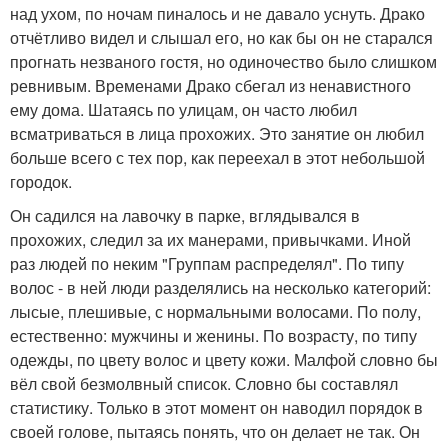
над ухом, по ночам пиналось и не давало уснуть. Драко
отчётливо видел и слышал его, но как бы он не старался
прогнать незваного гостя, но одиночество было слишком
ревнивым. Временами Драко сбегал из ненавистного
ему дома. Шатаясь по улицам, он часто любил
всматриваться в лица прохожих. Это занятие он любил
больше всего с тех пор, как переехал в этот небольшой
городок.
Он садился на лавочку в парке, вглядывался в
прохожих, следил за их манерами, привычками. Иной
раз людей по неким "Группам распределял". По типу
волос - в ней люди разделялись на несколько категорий:
лысые, плешивые, с нормальными волосами. По полу,
естественно: мужчины и женины. По возрасту, по типу
одежды, по цвету волос и цвету кожи. Малфой словно бы
вёл свой безмолвный список. Словно бы составлял
статистику. Только в этот момент он наводил порядок в
своей голове, пытаясь понять, что он делает не так. Он