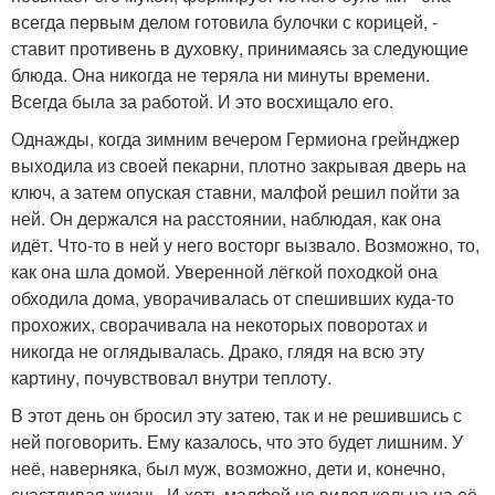
всегда первым делом готовила булочки с корицей, -
ставит противень в духовку, принимаясь за следующие
блюда. Она никогда не теряла ни минуты времени.
Всегда была за работой. И это восхищало его.
Однажды, когда зимним вечером Гермиона грейнджер
выходила из своей пекарни, плотно закрывая дверь на
ключ, а затем опуская ставни, малфой решил пойти за
ней. Он держался на расстоянии, наблюдая, как она
идёт. Что-то в ней у него восторг вызвало. Возможно, то,
как она шла домой. Уверенной лёгкой походкой она
обходила дома, уворачивалась от спешивших куда-то
прохожих, сворачивала на некоторых поворотах и
никогда не оглядывалась. Драко, глядя на всю эту
картину, почувствовал внутри теплоту.
В этот день он бросил эту затею, так и не решившись с
ней поговорить. Ему казалось, что это будет лишним. У
неё, наверняка, был муж, возможно, дети и, конечно,
счастливая жизнь. И хоть малфой не видел кольца на её