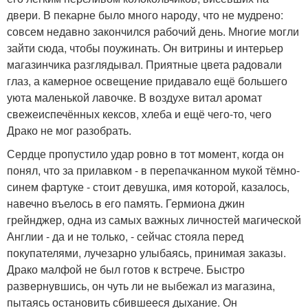
двери. В пекарне было много народу, что не мудрено:
совсем недавно закончился рабочий день. Многие могли
зайти сюда, чтобы поужинать. Он витрины и интерьер
магазинчика разглядывал. Приятные цвета радовали
глаз, а камерное освещение придавало ещё большего
уюта маленькой лавочке. В воздухе витал аромат
свежеиспечённых кексов, хлеба и ещё чего-то, чего
Драко не мог разобрать.
Сердце пропустило удар ровно в тот момент, когда он
понял, что за прилавком - в перепачканном мукой тёмно-
синем фартуке - стоит девушка, имя которой, казалось,
навечно въелось в его память. Гермиона джин
грейнджер, одна из самых важных личностей магической
Англии - да и не только, - сейчас стояла перед
покупателями, лучезарно улыбаясь, принимая заказы.
Драко малфой не был готов к встрече. Быстро
развернувшись, он чуть ли не выбежал из магазина,
пытаясь остановить сбившееся дыхание. Он