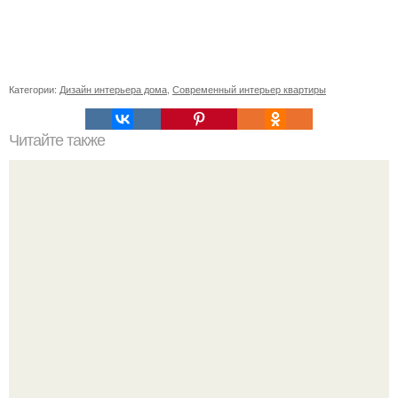
Категории:
Дизайн интерьера дома
,
Современный интерьер квартиры
Читайте также
Как поставить кровать в спальне. Влияние обстановки на
сон