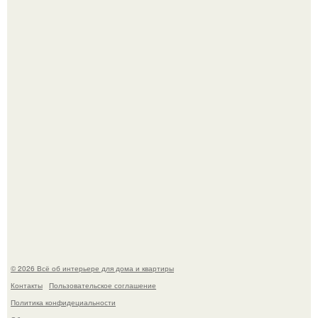
Среди сосен. Этот дом словно вырос среди деревьев, и
жизнь здесь течет в собственном ритме - спокойно, без
спешки и лишнего шума.
"Проиллюстрированные Люди": Томас майландер
превратил солнечные ожоги в арт - объект.
© 2026 Всё об интерьере для дома и квартиры
Контакты
Пользовательское соглашение
Политика конфидециальности