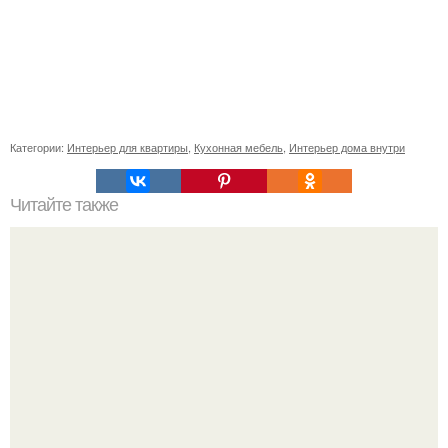
Категории:
Интерьер для квартиры
,
Кухонная мебель
,
Интерьер дома внутри
Читайте также
Сколько сохнут обои на флизелиновой основе после
поклейки. Когда высохнет клей?