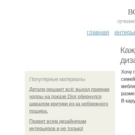
В
лучшие 
главная
интерь
Каж
диз
Хочу 
семей
Популярные материалы
мебли
Детали решают всё: выход приянки
разме
чопры на показе Dior обернулся
В кар
шквалом критики из-за небрежного
пошива.
Привет всем дизайнерам
интерьеров и не только!