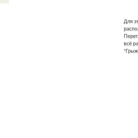
Для э
распо
Перет
всё р
"Грыж