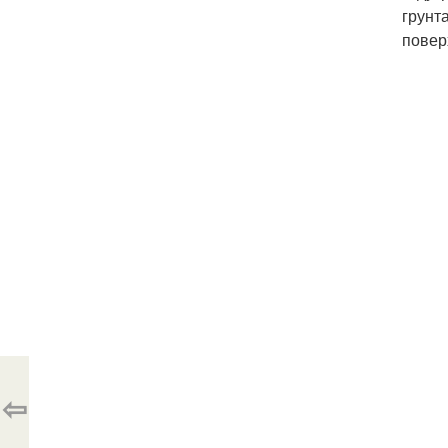
грунт
повер
⇦