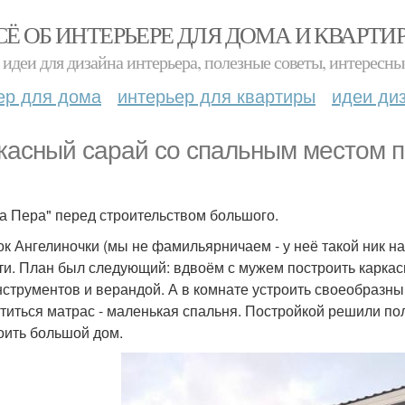
СЁ ОБ ИНТЕРЬЕРЕ ДЛЯ ДОМА И КВАРТИ
идеи для дизайна интерьера, полезные советы, интересны
ер для дома
интерьер для квартиры
идеи ди
касный сарай со спальным местом п
а Пера" перед строительством большого.
ок Ангелиночки (мы не фамильярничаем - у неё такой ник н
ти. План был следующий: вдвоём с мужем построить каркасн
нструментов и верандой. А в комнате устроить своеобразны
титься матрас - маленькая спальня. Постройкой решили пол
оить большой дом.