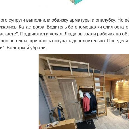
того супруги выполнили обвязку арматуры и опалубку. Но её
лзались. Катастрофа! Водитель бетономешалки слил остаток
аскаете". Подрифтил и уехал. Люди вызвали рабочих по объ
авно вытекла, пришлось покупать дополнительно. Поседели
и". Болгаркой убрали.