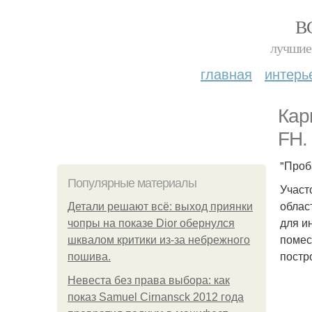
В
лучшие 
главная
интерь
Кар
FH.
"Проб
Популярные материалы
Участ
облас
Детали решают всё: выход приянки
для и
чопры на показе Dior обернулся
помес
шквалом критики из-за небрежного
постр
пошива.
Невеста без права выбора: как
показ Samuel Cirnansck 2012 года