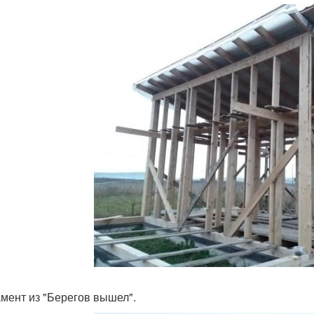
мент из "Берегов вышел".