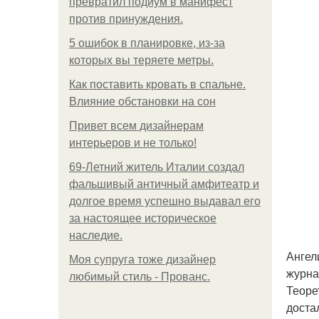
превратил подиум в манифест
против принуждения.
5 ошибок в планировке, из-за
которых вы теряете метры.
Как поставить кровать в спальне.
Влияние обстановки на сон
Привет всем дизайнерам
интерьеров и не только!
69-Летний житель Италии создал
фальшивый античный амфитеатр и
долгое время успешно выдавал его
за настоящее историческое
наследие.
Ангел
Моя супруга тоже дизайнер
журна
любимый стиль - Прованс.
Теоре
доста