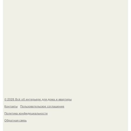
69-Летний житель Италии создал фальшивый античный
амфитеатр и долгое время успешно выдавал его за
настоящее историческое наследие.
Сокровища из Hoff.
© 2026 Всё об интерьере для дома и квартиры
Контакты
Пользовательское соглашение
Политика конфидециальности
Обратная связь