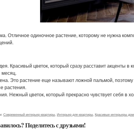
ьма. Отличное одиночное растение, которому не нужна ком
ений.
идея. Красивый цветок, который сразу расставит акценты в к
в месяц.
цена. Это растение еще называют ложной пальмой, поэтому 
е растения.
ония. Нежный цветок, который прекрасно чувствует себя в х
и:
Современный интерьер квартиры
,
Интерьер для квартиры
,
Красивые интерьеры до
авилось? Поделитесь с друзьями!