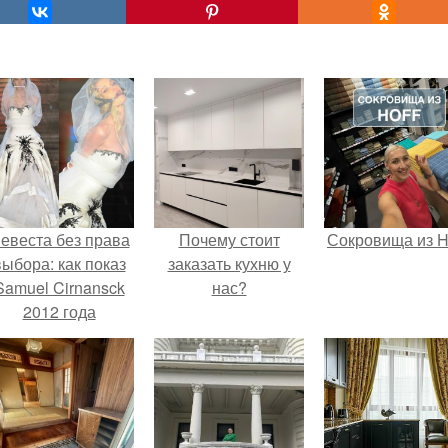
евеста без права
Почему стоит
Сокровища из Ho
выбора: как показ
заказать кухню у
Samuel Cirnansck
нас?
2012 года
ревратил подиум
 манифест против
принуждения.