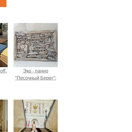
ff.
Эко - панно
"Песочный Берег":