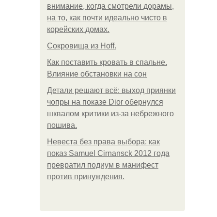
внимание, когда смотрели дорамы,
на то, как почти идеально чисто в
корейских домах.
Сокровища из Hoff.
Как поставить кровать в спальне.
Влияние обстановки на сон
Детали решают всё: выход приянки
чопры на показе Dior обернулся
шквалом критики из-за небрежного
пошива.
Невеста без права выбора: как
показ Samuel Cirnansck 2012 года
превратил подиум в манифест
против принуждения.