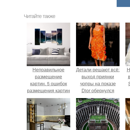
Читайте также
Неправильное
Детали решают всё:
Н
размещение
выход приянки
картин. 5 ошибок
чопры на показе
размещения картин
Dior обернулся
на стенах
шквалом критики
п
из-за небрежного
в
пошива.