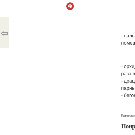
⇦
- пал
помещ
- орх
раза 
- дра
парны
- бег
Категори
Понр