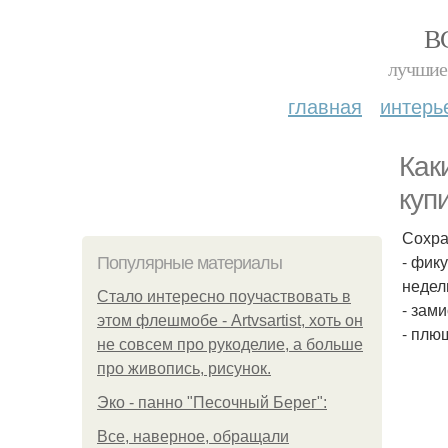
В
лучшие 
главная
интерь
Как
куп
Сохра
- фик
Популярные материалы
недел
Стало интересно поучаствовать в
- зам
этом флешмобе - Artvsartist, хоть он
- плю
не совсем про рукоделие, а больше
про живопись, рисунок.
Эко - панно "Песочный Берег":
Все, наверное, обращали