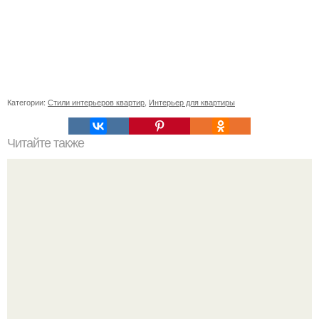
Категории:
Стили интерьеров квартир
,
Интерьер для квартиры
Читайте также
40 часть. Мы сели по машинам и поехали к ней.