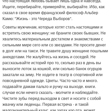
что настоящая любовь бывает лишь одна и навсегда.
Ищите, перебирайте, примеряйте, выбирайте. Ибо, как
сказал в свое время французский философ Альбер
Камю: "Жизнь - это Череда Выборов".
Советы мужчинам, которые хотят стать настоящими и
встретить свою женщину: не браните своих бывших. Не
хвалитесь материальным достатком и знакомствами с
сильными мире сего или со звездами. Не просите денег
в долг или на такси. Не травите душу женщине пошлыми
анекдотами. Не жалуйтесь на жизнь и соседей. Не
рассказывайте историй про то, сколько раз в день вы
выносите лоток за кошкой, или сколько банок огурцов
закатали на зиму. Не ходите в театр в спортивной или
повседневной одежде. Цветы. Часто часто и много.
подавайте дамам пальто и ручку на выходе. книги.
случае если нечего сказать - молчите и наблюдайте.
Чистите зубы перед выходом в свет и носите с собой
жвачку или леденцы. Первая встреча - и такой
малозначительный казус, как запах изо рта, может