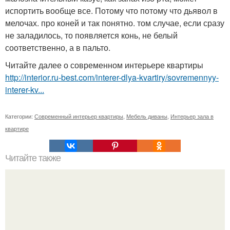
испортить вообще все. Потому что потому что дьявол в
мелочах. про коней и так понятно. том случае, если сразу
не заладилось, то появляется конь, не белый
соответственно, а в пальто.
Читайте далее о современном интерьере квартиры
http://interior.ru-best.com/interer-dlya-kvartiry/sovremennyy-
interer-kv...
Категории:
Современный интерьер квартиры
,
Мебель диваны
,
Интерьер зала в
квартире
Читайте также