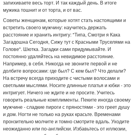
запихиваете весь торт. И так каждый день. В итоге
мужика тошнит и от торта, и от вас.
Советы женщинам, которые хотят стать настоящими и
встретить своего мужчину: научитесь держать
расстояние и хранить интригу: "Типа, Смотри я Кака
Загадошна Сегодня, Сижу тут с Красными Труселями на
Голове". Шютка. Загадки сами придумывайте. И
постоянно удаляйтесь на невидимое расстояние.
Например, в себя. Никогда не звоните первой и не
долбите вопросами: где был? С кем был? Что делали?
На встречу всегда приходите с чистыми волосами и
светлыми мыслями. Носите длинные платья и юбки - это
интригует. Ничего не ждите и не просите. Учитесь
говорить реальные комплименты. Пеките иногда своему
мужчине - сладкие пироги с пряностями - это греет душу
и дом. Ногти не только на руках красьте. Временами
пронзительно молчите и томно смотрите вдаль. Уходите
неожиданно или по-английски. Избавьтесь от иллюзии,