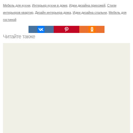
Мебель для кухни
,
Интерьер кухни в доме
,
Идеи дизайна прихожей
,
Стили
интерьеров квартир
,
Дизайн интерьера дома
,
Идеи дизайна спальни
,
Мебель для
гостиной
Читайте также
Петербург за один день.