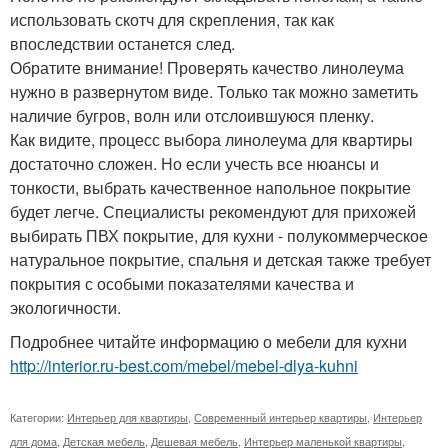
использовать скотч для скрепления, так как
впоследствии останется след.
Обратите внимание! Проверять качество линолеума
нужно в развернутом виде. Только так можно заметить
наличие бугров, волн или отслоившуюся пленку.
Как видите, процесс выбора линолеума для квартиры
достаточно сложен. Но если учесть все нюансы и
тонкости, выбрать качественное напольное покрытие
будет легче. Специалисты рекомендуют для прихожей
выбирать ПВХ покрытие, для кухни - полукоммерческое
натуральное покрытие, спальня и детская также требует
покрытия с особыми показателями качества и
экологичности.
Подробнее читайте информацию о мебели для кухни
http://interior.ru-best.com/mebel/mebel-dlya-kuhni
Категории:
Интерьер для квартиры
,
Современный интерьер квартиры
,
Интерьер
для дома
,
Детская мебель
,
Дешевая мебель
,
Интерьер маленькой квартиры
,