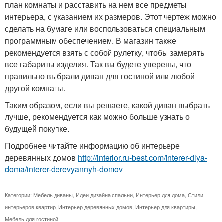
план комнаты и расставить на нем все предметы
интерьера, с указанием их размеров. Этот чертеж можно
сделать на бумаге или воспользоваться специальным
программным обеспечением. В магазин также
рекомендуется взять с собой рулетку, чтобы замерять
все габариты изделия. Так вы будете уверены, что
правильно выбрали диван для гостиной или любой
другой комнаты.
Таким образом, если вы решаете, какой диван выбрать
лучше, рекомендуется как можно больше узнать о
будущей покупке.
Подробнее читайте информацию об интерьере
деревянных домов
http://interior.ru-best.com/interer-dlya-
doma/interer-derevyannyh-domov
Категории:
Мебель диваны
,
Идеи дизайна спальни
,
Интерьер для дома
,
Стили
интерьеров квартир
,
Интерьер деревянных домов
,
Интерьер для квартиры
,
Мебель для гостиной