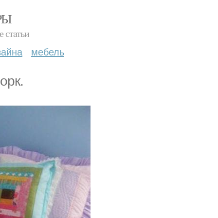
РЫ
е статьи
зайна
мебель
орк.