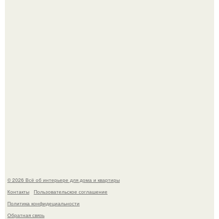
Невеста без права выбора: как показ Samuel Cirnansck
2012 года превратил подиум в манифест против
принуждения.
Сокровища из Hoff.
© 2026 Всё об интерьере для дома и квартиры
Контакты
Пользовательское соглашение
Политика конфидециальности
Обратная связь