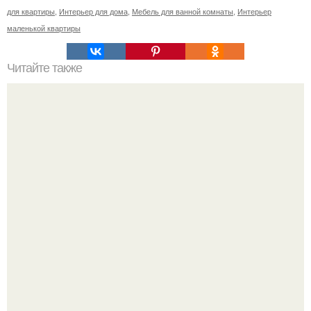
для квартиры
,
Интерьер для дома
,
Мебель для ванной комнаты
,
Интерьер
маленькой квартиры
Читайте также
Так вот, я первый день во Владике.